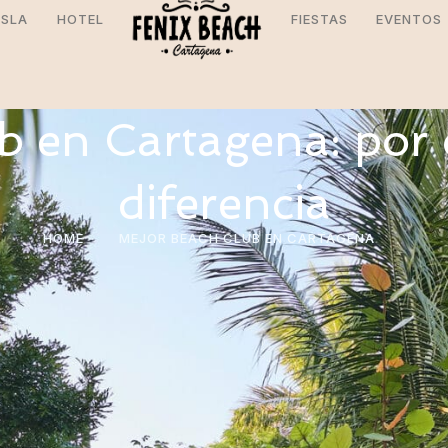
ISLA
HOTEL
FIESTAS
EVENTOS
ub en Cartagena: por 
diferencia
HOME
MEJOR BEACH CLUB EN CARTAGENA