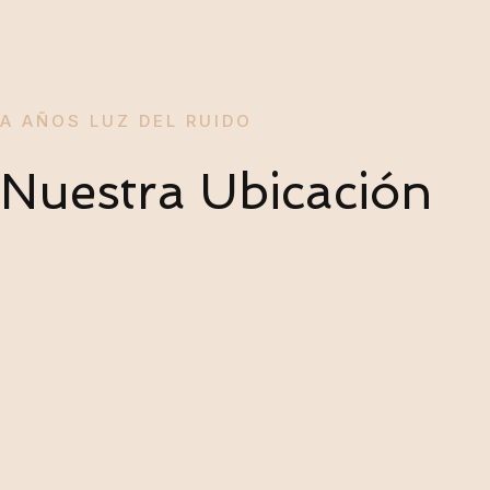
A AÑOS LUZ DEL RUIDO
Nuestra Ubicación
CL 2 6 A 28 CORR PUNTA ARENA
RESERVAS@FENIX.CO
CEL: 318 377 1676
RESERVACIONES